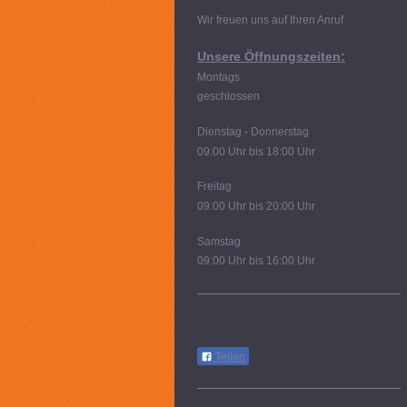
Wir freuen uns auf Ihren Anruf
Unsere Öffnungszeiten:
Montags
geschlossen
Dienstag - Donnerstag
09:00 Uhr bis 18:00 Uhr
Freitag
09:00 Uhr bis 20:00 Uhr
Samstag
09:00 Uhr bis 16:00 Uhr
Teilen