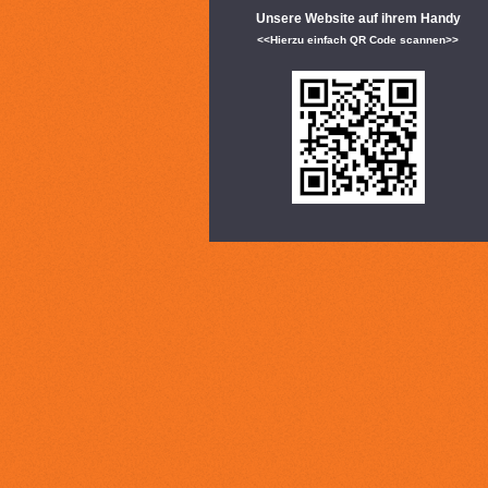
Unsere Website auf ihrem Handy
<<Hierzu einfach
QR Code scannen>>