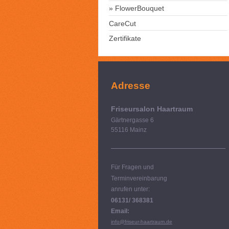
FlowerBouquet
CareCut
Zertifikate
Adresse
Friseursalon Haartraum
Gärtnergasse 6
55116 Mainz
Für Fragen und
Terminvereinbarung
anrufen unter:
06131/ 368381
Email:
info@friseur-haartraum.de